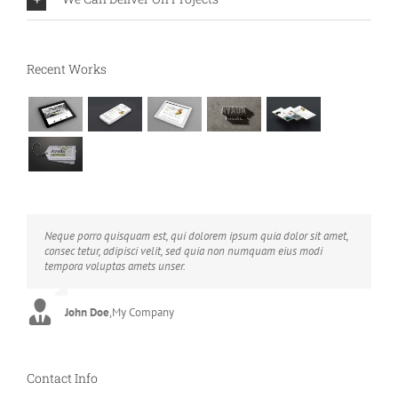
Recent Works
Neque porro quisquam est, qui dolorem ipsum quia dolor sit amet,
Aliquam erat volutpat. Quisque at est id ligula facilisis laoreet eget
consec tetur, adipisci velit, sed quia non numquam eius modi
pulvinar nibh. Suspendisse at ultrices dui. Curabitur ac felis arcu
tempora voluptas amets unser.
sadips ipsums fugiats nemis.
John Doe
Luke Beck
,
My Company
,
Theme Fusion
Contact Info