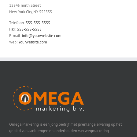
12345 north Street
New York City, NY 555555
Telefoon:
555-555-5555
Fax:
555-555-5555
E-mail:
info@yourwebsite.com
Web:
Yourwebsite.com
Omega Markering is een jong bedrijf met jarenlange ervaring op het
gebied van aanbrengen en onderhouden van wegmarkering.