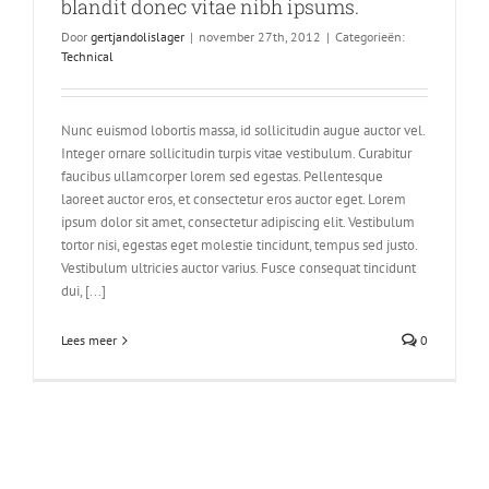
blandit donec vitae nibh ipsums.
Door
gertjandolislager
|
november 27th, 2012
|
Categorieën:
Technical
Nunc euismod lobortis massa, id sollicitudin augue auctor vel.
Integer ornare sollicitudin turpis vitae vestibulum. Curabitur
faucibus ullamcorper lorem sed egestas. Pellentesque
laoreet auctor eros, et consectetur eros auctor eget. Lorem
ipsum dolor sit amet, consectetur adipiscing elit. Vestibulum
tortor nisi, egestas eget molestie tincidunt, tempus sed justo.
Vestibulum ultricies auctor varius. Fusce consequat tincidunt
dui, [...]
Lees meer
0