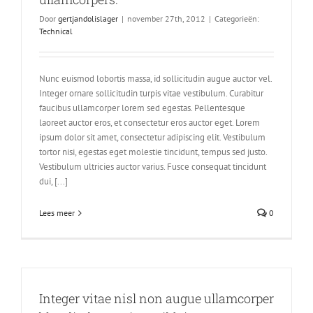
Door
gertjandolislager
|
november 27th, 2012
|
Categorieën:
Technical
Nunc euismod lobortis massa, id sollicitudin augue auctor vel.
Integer ornare sollicitudin turpis vitae vestibulum. Curabitur
faucibus ullamcorper lorem sed egestas. Pellentesque
laoreet auctor eros, et consectetur eros auctor eget. Lorem
ipsum dolor sit amet, consectetur adipiscing elit. Vestibulum
tortor nisi, egestas eget molestie tincidunt, tempus sed justo.
Vestibulum ultricies auctor varius. Fusce consequat tincidunt
dui, [...]
Lees meer
0
Integer vitae nisl non augue ullamcorper