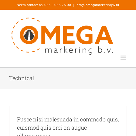
Ga
Neem contact op: 085 – 086 26 00
|
info@omegamarkeringbv.nl
naar
inhoud
Technical
Fusce nisi malesuada in commodo quis,
euismod quis orci on augue
ullamcorpers.