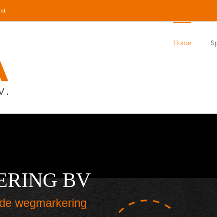
nl
Home
Sp
RING BV
 de wegmarkering