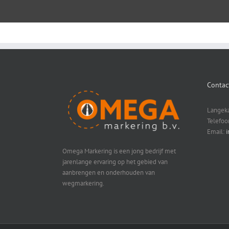
Contac
Langeka
Telefoo
Email:
i
Omega Markering is een jong bedrijf met
jarenlange ervaring op het gebied van
aanbrengen en onderhouden van
wegmarkering.