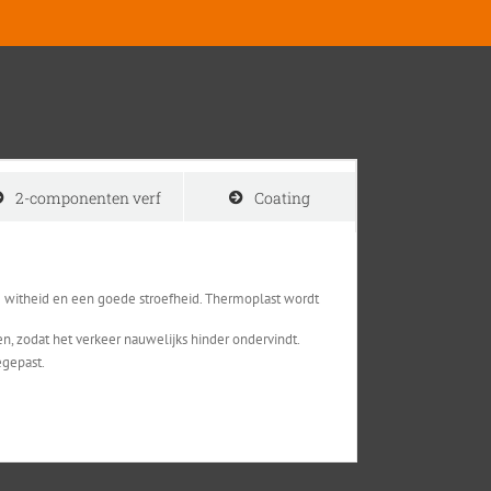
2-componenten verf
Coating
e witheid en een goede stroefheid. Thermoplast wordt
n, zodat het verkeer nauwelijks hinder ondervindt.
egepast.