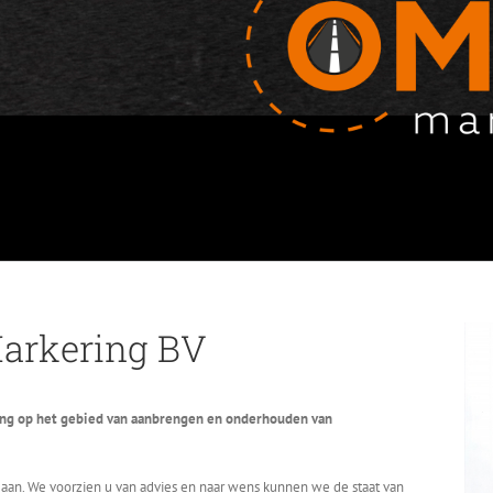
arkering BV
ring op het gebied van aanbrengen en onderhouden van
 aan. We voorzien u van advies en naar wens kunnen we de staat van