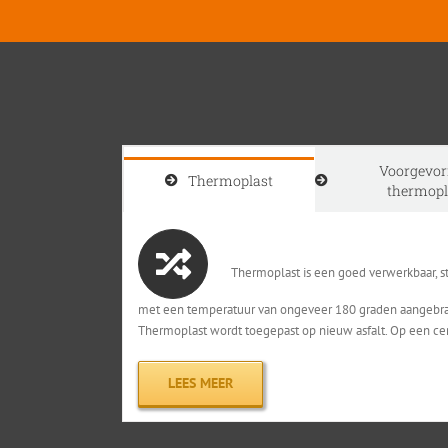
Voorgevo
Thermoplast
thermopl
Thermoplast is een goed verwerkbaar, s
met een temperatuur van ongeveer 180 graden aangebracht
Thermoplast wordt toegepast op nieuw asfalt. Op een c
LEES MEER