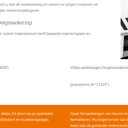
en u met de voorbereiding en voeren uw project compleet uit.
lijke verkeersmaatregelen.
 wegmarkering.
gen. Iedere materiaalsoort heeft bepaalde eigenschappen en
(KSP)
Video aanbrengen lengtemarkeri
[popuppress id=”11810″]
 beton. Dit doen wij op (openbare)
Naast het aanbrengen van nieuwe mar
rijfshallen en in parkeergarages.
hermarkeren. Wij zorgen ervoor dat de
weer voor de gewenste verkeersveili