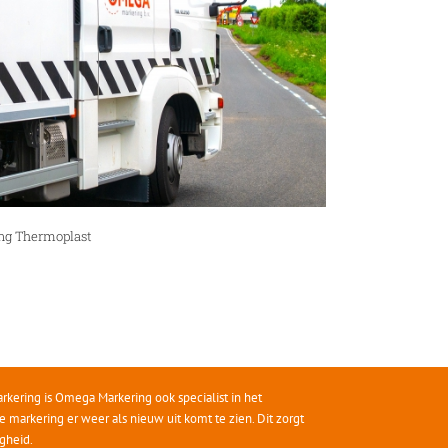
ng Thermoplast
kering is Omega Markering ook specialist in het
 markering er weer als nieuw uit komt te zien. Dit zorgt
gheid.