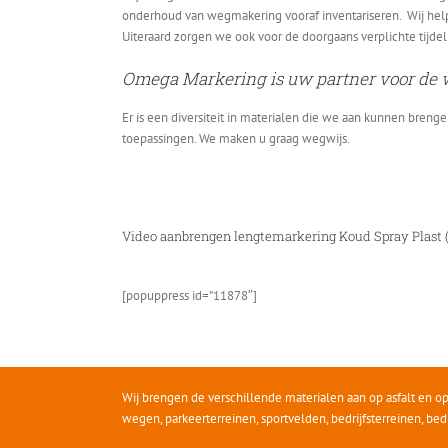
onderhoud van wegmakering vooraf inventariseren. Wij help
Uiteraard zorgen we ook voor de doorgaans verplichte tijde
Omega Markering is uw partner voor de
Er is een diversiteit in materialen die we aan kunnen bren
toepassingen. We maken u graag wegwijs.
Video aanbrengen lengtemarkering Koud Spray Plast 
[popuppress id=”11878″]
Wij brengen de verschillende materialen aan op asfalt en op
wegen, parkeerterreinen, sportvelden, bedrijfsterreinen, bed