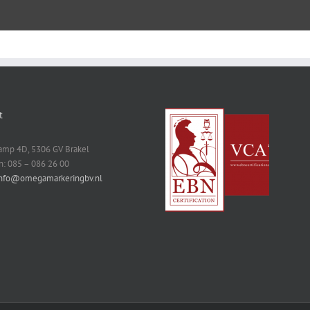
t
mp 4D, 5306 GV Brakel
n: 085 – 086 26 00
nfo@omegamarkeringbv.nl