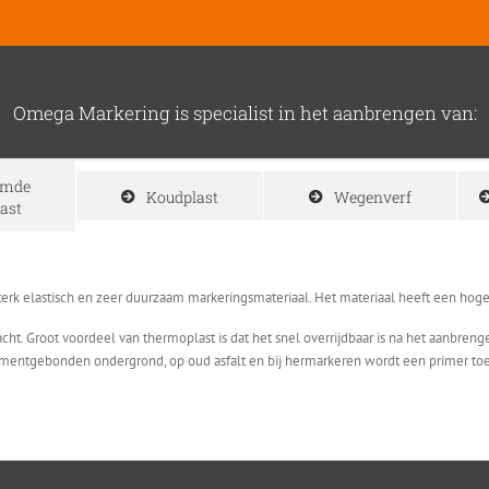
Omega Markering is specialist in het aanbrengen van:
rmde
Koudplast
Wegenverf
ast
terk elastisch en zeer duurzaam markeringsmateriaal. Het materiaal heeft een hog
. Groot voordeel van thermoplast is dat het snel overrijdbaar is na het aanbrenge
ementgebonden ondergrond, op oud asfalt en bij hermarkeren wordt een primer to