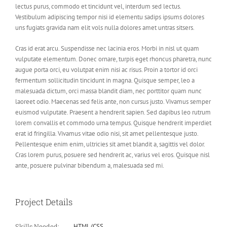
lectus purus, commodo et tincidunt vel, interdum sed lectus.
Vestibulum adipiscing tempor nisi id elementu sadips ipsums dolores
uns fugiats gravida nam elit vols nulla dolores amet untras sitsers.
Cras id erat arcu. Suspendisse nec lacinia eros. Morbi in nisl ut quam
vulputate elementum. Donec ornare, turpis eget rhoncus pharetra, nunc
augue porta orci, eu volutpat enim nisi ac risus. Proin a tortor id orci
fermentum sollicitudin tincidunt in magna. Quisque semper, leo a
malesuada dictum, orci massa blandit diam, nec porttitor quam nunc
laoreet odio. Maecenas sed felis ante, non cursus justo. Vivamus semper
euismod vulputate. Praesent a hendrerit sapien. Sed dapibus leo rutrum
lorem convallis et commodo urna tempus. Quisque hendrerit imperdiet
erat id fringilla. Vivamus vitae odio nisi, sit amet pellentesque justo.
Pellentesque enim enim, ultricies sit amet blandit a, sagittis vel dolor.
Cras lorem purus, posuere sed hendrerit ac, varius vel eros. Quisque nisl
ante, posuere pulvinar bibendum a, malesuada sed mi.
Project Details
Skills Needed:
HTML/CSS