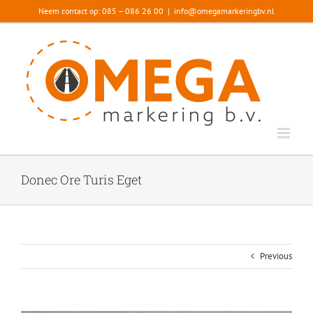
Ga
Neem contact op: 085 – 086 26 00
|
info@omegamarkeringbv.nl
naar
inhoud
Donec Ore Turis Eget
Previous