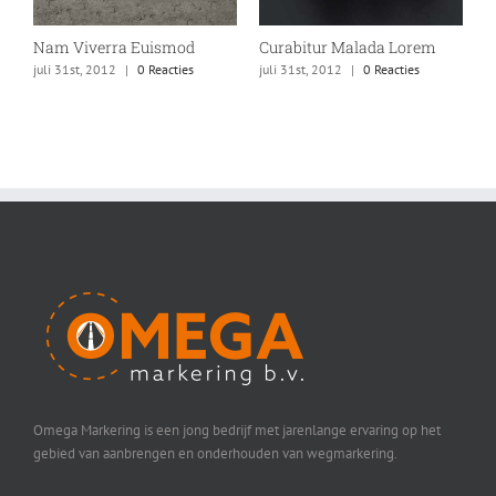
Nam Viverra Euismod
Curabitur Malada Lorem
S
juli 31st, 2012
|
0 Reacties
juli 31st, 2012
|
0 Reacties
ju
Omega Markering is een jong bedrijf met jarenlange ervaring op het
gebied van aanbrengen en onderhouden van wegmarkering.