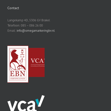
Contact
Langekamp 4D, 5306 GV Brakel
Telefoon: 085 – 086 26 00
Email:
info@omegamarkeringbv.nl