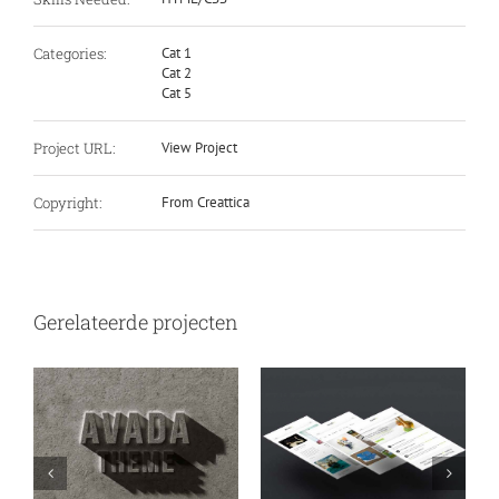
Categories:
Cat 1
Cat 2
Cat 5
Project URL:
View Project
Copyright:
From Creattica
Gerelateerde projecten